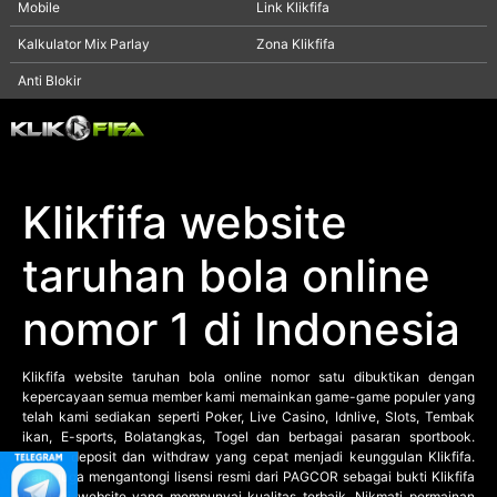
©
Mobile
Link Klikfifa
KLIKFIFA
Situs
Kalkulator Mix Parlay
Zona Klikfifa
Website
Bandar
Anti Blokir
Agen
Taruhan
Judi
Bola
Online.
Hak
Klikfifa website
Cipta
Dilindungi.
taruhan bola online
nomor 1 di Indonesia
Klikfifa
website taruhan bola online nomor satu dibuktikan dengan
kepercayaan semua member kami memainkan game-game populer yang
telah kami sediakan seperti Poker, Live Casino, Idnlive, Slots, Tembak
ikan, E-sports, Bolatangkas, Togel dan berbagai pasaran sportbook.
Proses deposit dan withdraw yang cepat menjadi keunggulan Klikfifa.
Kami juga mengantongi lisensi resmi dari PAGCOR sebagai bukti Klikfifa
menjadi website yang mempunyai kualitas terbaik. Nikmati permainan